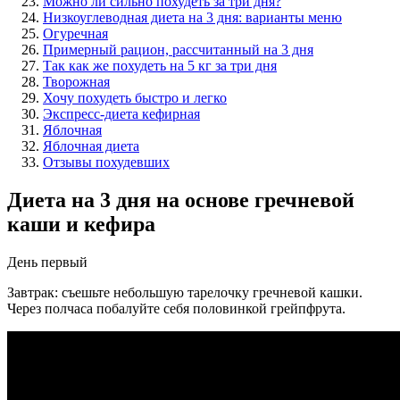
Можно ли сильно похудеть за три дня?
Низкоуглеводная диета на 3 дня: варианты меню
Огуречная
Примерный рацион, рассчитанный на 3 дня
Так как же похудеть на 5 кг за три дня
Творожная
Хочу похудеть быстро и легко
Экспресс-диета кефирная
Яблочная
Яблочная диета
Отзывы похудевших
Диета на 3 дня на основе гречневой
каши и кефира
День первый
Завтрак: съешьте небольшую тарелочку гречневой кашки.
Через полчаса побалуйте себя половинкой грейпфрута.