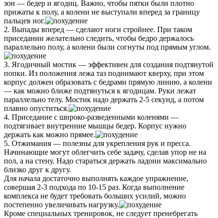
зон — бедер и ягодиц. Важно, чтобы пятки были плотно
прижаты к полу, а колени не выступали вперед за границу
пальцев ног.
2. Выпады вперед — сделают ноги стройнее. При таком
приседании желательно следить, чтобы бедро держалось
параллельно полу, а колени были согнуты под прямым углом.
3. Ягодичный мостик — эффективен для создания подтянутой
попки. Из положения лежа таз поднимают кверху, при этом
корпус должен образовать с бедрами прямую линию, а колени
— как можно ближе подтянуться к ягодицам. Руки лежат
параллельно телу. Мостик надо держать 2-5 секунд, а потом
плавно опуститься.
4. Приседание с широко-разведенными коленями —
подтягивает внутренние мышцы бедер. Корпус нужно
держать как можно прямее.
5. Отжимания — полезны для укрепления рук и пресса.
Начинающие могут облегчить себе задачу, сделав упор не на
пол, а на стену. Надо стараться держать ладони максимально
близко друг к другу.
Для начала достаточно выполнять каждое упражнение,
совершая 2-3 подхода по 10-15 раз. Когда выполнение
комплекса не будет требовать больших усилий, можно
постепенно увеличивать нагрузку.
Кроме специальных тренировок, не следует пренебрегать