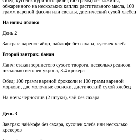
Обед: кусочек куриного филе (100 грамм) без кожицы,
обжаренного на нескольких каплях растительного масла, 100
грамм вареной фасоли или свеклы, диетический сухой хлебец
На ночь: яблоко
День 2
Завтрак: вареное яйцо, чай/кофе без сахара, кусочек хлеба
Второй завтрак: банан
Ланч: стакан зернистого сухого творога, несколько редисок,
несколько веточек укропа, 3-4 крекера
Обед: 100 грамм вареной брокколи и 100 грамм вареной
моркови, две молочные сосиски, диетический сухой хлебец
На ночь: чернослив (2 штуки), чай без сахара
День 3
Завтрак: чай/кофе без сахара, кусочек хлеба или несколько
крекеров