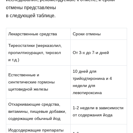
отмены представлены
в следующей таблице.
Лекарственные средства
Сроки отмены
Тиреостатики (мерказолил,
пропилтиоурацил, тирозол
От 3-х до 7-и дней
и т.д.)
10 дней для
Естественные и
трийодтиронина и 4
синтетические гормоны
недели для
щитовидной железы
левотироксина
Отхаркивающие средства,
1-2 недели в зависимости
витамины, пищевые добавки,
от содержания йода
содержащие обычный йод
Иодсодержащие препараты