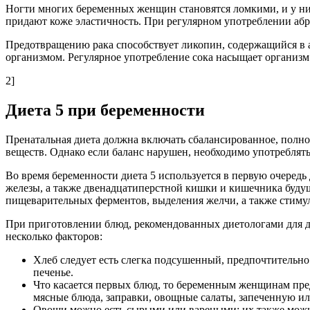
Ногти многих беременных женщин становятся ломкими, и у них
придают коже эластичность. При регулярном употреблении абр
Предотвращению рака способствует ликопин, содержащийся в а
организмом. Регулярное употребление сока насыщает организ
2]
Диета 5 при беременности
Пренатальная диета должна включать сбалансированное, полно
веществ. Однако если баланс нарушен, необходимо употреблять
Во время беременности диета 5 используется в первую очередь
железы, а также двенадцатиперстной кишки и кишечника буду
пищеварительных ферментов, выделения желчи, а также стиму
При приготовлении блюд, рекомендованных диетологами для 
несколько факторов:
Хлеб следует есть слегка подсушенный, предпочтительн
печенье.
Что касается первых блюд, то беременным женщинам пре
мясные блюда, заправки, овощные салаты, запеченную и
Овощи можно есть сырыми или вареными; их также можн