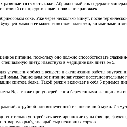
 развивается сухость кожи. Абрикосовый сок содержит минерал
икосовый сок предотвращает появление растяжек.
брикосовом соке. Уже через несколько минут, после термическо
м будущей мамы и ее малыша антиоксидантами, витаминами и ми
ценное питание, поскольку оно должно способствовать слаженн
 специальную диету, известную в медицине как диета № 5.
 для улучшения обмена веществ и активизации работы внутренни
щей мамы. Рациональное питание запускает восстановительные п
ляции синтеза белка. Такой режим включает в себя 5 приемов 
диеты №, а также при употреблении беременными женщинами оп
о ржаной, отрубной или выпеченный из пшеничной муки. Из муч
дпочтительно употреблять вегетарианские супы (овощи, фрукты,
ли отварную рыбу, твердый сыр нежирных сортов.
о запекать или тушить.