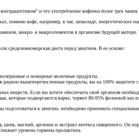
 контрацептивом” и что употребление кофеина более трех чашек
х, помимо кофе, например, в чае, шоколаде, энергетических нап
таминов, микро- и макроэлементов в организме будущей матери. 
 или средиземноморская
диета перед зачатием
. В ее основе:
льнозерновые и нежирные молочные продукты.
в в рацион вышеперечисленные продукты, вы на 100% защитите с
ьных веществ. Если вы хотите обеспечить свой организм необх
ощи, которые подвергаются варке, теряют 80-95% фолиевой кисл
Чтобы подготовиться к зачатию, необходимо принимать специаль
у, цинк, магний, аргинин и экстракт витекса священного. Он н
снижает уровень гормона пролактина.