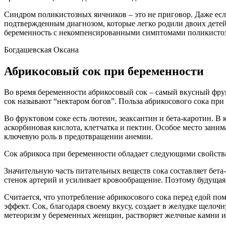
Синдром поликистозных яичников – это не приговор. Даже если
подтвержденным диагнозом, которые легко родили двоих детей
беременность с некомпенсированными симптомами поликистоза
Богдашевская Оксана
Абрикосовый сок при беременности
Во время беременности абрикосовый сок – самый вкусный фру
сок называют “нектаром богов”. Польза абрикосового сока пр
Во фруктовом соке есть лютеин, зеаксантин и бета-каротин. В 
аскорбиновая кислота, клетчатка и пектин. Особое место заним
ключевую роль в предотвращении анемии.
Сок абрикоса при беременности обладает следующими свойств
Значительную часть питательных веществ сока составляет бета
стенок артерий и усиливает кровообращение. Поэтому будущая 
Считается, что употребление абрикосового сока перед едой п
эффект. Сок, благодаря своему вкусу, создает в желудке щело
метеоризм у беременных женщин, растворяет желчные камни и 