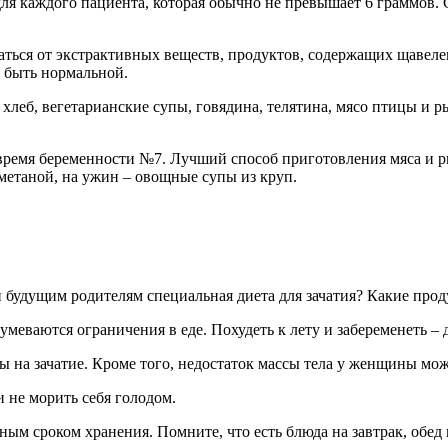
ля каждого пациента, которая обычно не превышает 6 граммов.
ться от экстрактивных веществ, продуктов, содержащих щавелев
 быть нормальной.
хлеб, вегетарианские супы, говядина, телятина, мясо птицы и р
ремя беременности №7. Лучший способ приготовления мяса и ры
сметаной, на ужин – овощные супы из круп.
и будущим родителям специальная диета для зачатия? Какие прод
умеваются ограничения в еде. Похудеть к лету и забеременеть –
ы на зачатие. Кроме того, недостаток массы тела у женщины мо
 не морить себя голодом.
ым сроком хранения. Помните, что есть блюда на завтрак, обед 