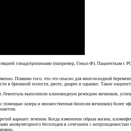
муляцией гонадотропинами (например, Гонал-Ф). Пациенткам с 
ременно. Помимо того, что это опасно для многоплодной беремен
сти в брюшной полости, рвоте, диарее и одышке. Такие пациен
н и Левенталь выполнили клиновидную резекцию яичников, успе
 с помощью лазера и множественная биопсия яичников) более э
риантом.
ретий вариант лечения. Когда изменение образа жизни, кломиф
учаях ановуляторного бесплодия в сочетании с непроходимостью
можно.