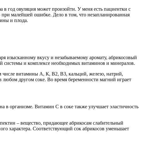
а в год овуляция может произойти. У меня есть пациентки с
о при малейшей ошибке. Дело в том, что незапланированная
ины и плода.
ря изысканному вкусу и незабываемому аромату, абрикосовый
ой системы и комплексе необходимых витаминов и минералов.
 числе витамины А, К, В2, В3, кальций, железо, натрий,
м в любом другом соке. Во время беременности магний играет
на в организме. Витамин С в соке также улучшает эластичность
т пектин – вещество, придающее абрикосам слабительный
вного характера. Соответствующий сок абрикосов уменьшает