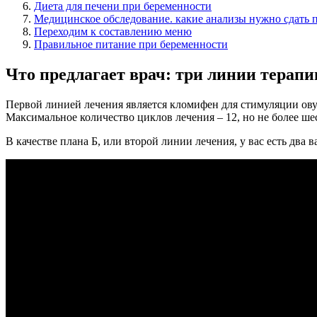
Диета для печени при беременности
Медицинское обследование. какие анализы нужно сдать 
Переходим к составлению меню
Правильное питание при беременности
Что предлагает врач: три линии терапи
Первой линией лечения является кломифен для стимуляции ову
Максимальное количество циклов лечения – 12, но не более ше
В качестве плана Б, или второй линии лечения, у вас есть дв