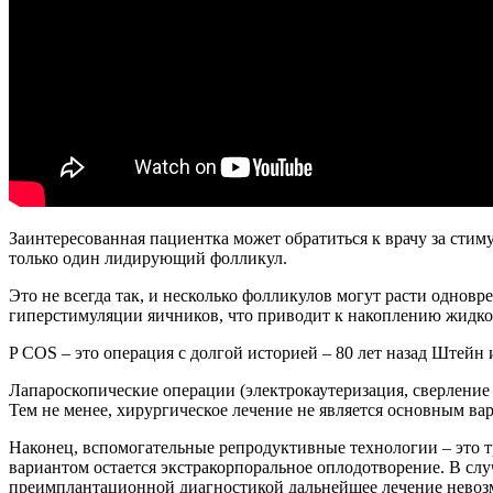
Заинтересованная пациентка может обратиться к врачу за сти
только один лидирующий фолликул.
Это не всегда так, и несколько фолликулов могут расти однов
гиперстимуляции яичников, что приводит к накоплению жидко
P COS – это операция с долгой историей – 80 лет назад Штей
Лапароскопические операции (электрокаутеризация, сверление
Тем не менее, хирургическое лечение не является основным ва
Наконец, вспомогательные репродуктивные технологии – это т
вариантом остается экстракорпоральное оплодотворение. В сл
преимплантационной диагностикой дальнейшее лечение невоз