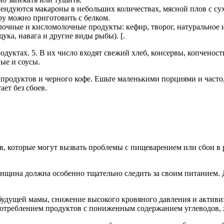
мендуются макароны в небольших количествах, мясной плов с су
ру можно приготовить с белком.
очные и кисломолочные продукты: кефир, творог, натуральное 
ука, навага и другие виды рыбы). [.
уктах. 5. В их число входят свежий хлеб, консервы, копченост
вые и соусы.
родуктов и черного кофе. Ешьте маленькими порциями и часто, 
ает без сбоев.
в, которые могут вызвать проблемы с пищеварением или сбои в 
щина должна особенно тщательно следить за своим питанием. Д
у будущей мамы, снижение высокого кровяного давления и акти
потреблением продуктов с пониженным содержанием углеводов, 