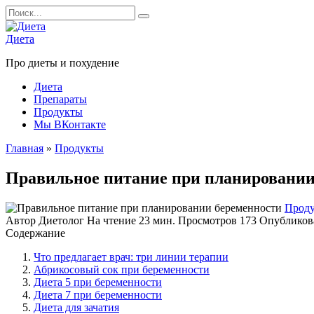
Перейти
Search
к
for:
содержанию
Диета
Про диеты и похудение
Диета
Препараты
Продукты
Мы ВКонтакте
Главная
»
Продукты
Правильное питание при планировании
Прод
Автор
Диетолог
На чтение
23 мин.
Просмотров
173
Опубликов
Содержание
Что предлагает врач: три линии терапии
Абрикосовый сок при беременности
Диета 5 при беременности
Диета 7 при беременности
Диета для зачатия