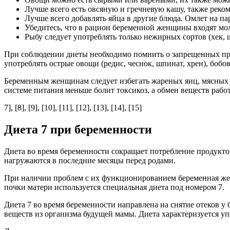
Лучше всего есть овсяную и гречневую кашу, также реко
Лучше всего добавлять яйца в другие блюда. Омлет на па
Убедитесь, что в рацион беременной женщины входят мол
Рыбу следует употреблять только нежирных сортов (хек, щ
При соблюдении диеты необходимо помнить о запрещенных прод
употреблять острые овощи (редис, чеснок, шпинат, хрен), бобо
Беременным женщинам следует избегать жареных яиц, мясных п
системе питания меньше болит токсикоз, а обмен веществ работ
7], [8], [9], [10], [11], [12], [13], [14], [15]
Диета 7 при беременности
Диета во время беременности сокращает потребление продукто
нагружаются в последние месяцы перед родами.
При наличии проблем с их функционированием беременная жен
почки матери используется специальная диета под номером 7.
Диета 7 во время беременности направлена на снятие отеков 
веществ из организма будущей мамы. Диета характеризуется у