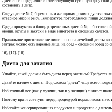
Диетологи определяют соответствующую суточную дозу соли д
составлять 1 литр.
Следуя диете № 7, беременным женщинам рекомендуется отказа
отварное мясо и рыбу. Температура потребляемой пищи должна
Среди продуктов и блюд, разрешенных диетой №, – бессолевой 
овощи, крупы и закуски в виде винегрета и овощных салатов.
Правильное приготовление пищи – основа лечебной диеты во в
завтрак можно есть вареные яйца, на обед – овощной борщ со 
16], [17], [18]
Диета для зачатия
Узнайте, какой должна быть диета перед зачатием? Требуется л
Давайте начнем с диеты. Под словом “диета” чаще всего подраз
Избыточный вес (как у мужчин, так и у женщин) снижает шанс
Поэтому врачи советуют перед процедурой нормализовать вес и
Избегайте консервированных продуктов и продуктов с длительн