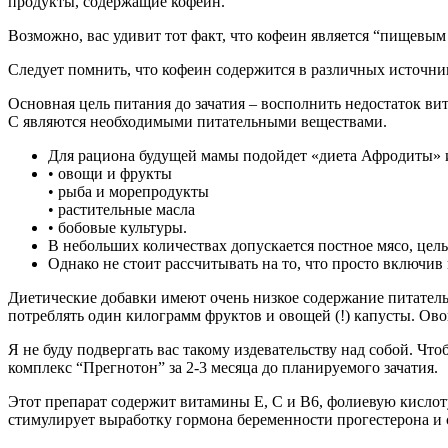
продукты, содержащие кофеин.
Возможно, вас удивит тот факт, что кофеин является “пищевым
Следует помнить, что кофеин содержится в различных источника
Основная цель питания до зачатия – восполнить недостаток ви
С являются необходимыми питательными веществами.
Для рациона будущей мамы подойдет «диета Афродиты»
• овощи и фрукты
• рыба и морепродукты
• растительные масла
• бобовые культуры.
В небольших количествах допускается постное мясо, це
Однако не стоит рассчитывать на то, что просто включи
Диетические добавки имеют очень низкое содержание питател
потреблять один килограмм фруктов и овощей (!) капусты. Ов
Я не буду подвергать вас такому издевательству над собой. 
комплекс “Прегнотон” за 2-3 месяца до планируемого зачатия.
Этот препарат содержит витамины Е, С и В6, фолиевую кислот
стимулирует выработку гормона беременности прогестерона и 