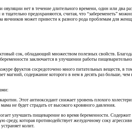
 овуляции нет в течение длительного времени, один или два раз
 и тщательно предохраняются, считая, что “забеременеть” можн
 яичников может привести к разного рода проблемам для женщ
ктовый сок, обладающий множеством полезных свойств. Благода
и беременности заключается в улучшении работы пищеварительн
кожуре фруктов сосредоточено много питательных веществ, в том
ает магний, содержание которого в нем в десять раз больше, че
ами:
-каротин. Этот антиоксидант снижает уровень плохого холестери
мама не будет страдать от высокого кровяного давления.
омогает улучшить пищеварение во время беременности. Содержи
чную среду, которая противодействует желудочному соку агресси
устраняет колит.