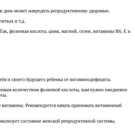
 в день может навредить репродуктивному здоровью.
итках и т.д.
Так, фолиевая кислота, цинк, магний, селен, витамины В6, Е и
ебя и своего будущего ребенка от витаминодефицита.
одимым количеством фолиевой кислоты, вам нужно ежедневно
оты.
ные витамины. Рекомендуется начать принимать витаминный
ормализует состояние женской репродуктивной системы,