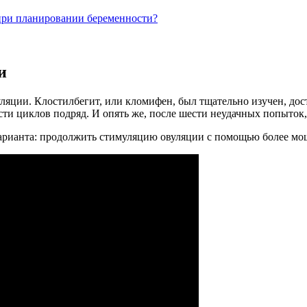
при планировании беременности?
и
ляции. Клостилбегит, или кломифен, был тщательно изучен, до
сти циклов подряд. И опять же, после шести неудачных попыток,
а варианта: продолжить стимуляцию овуляции с помощью более м