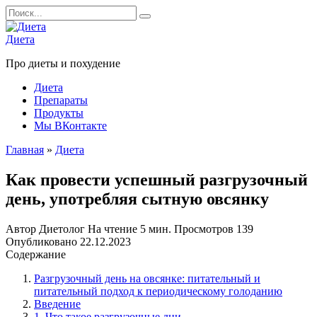
Перейти
Search
к
for:
содержанию
Диета
Про диеты и похудение
Диета
Препараты
Продукты
Мы ВКонтакте
Главная
»
Диета
Как провести успешный разгрузочный
день, употребляя сытную овсянку
Автор
Диетолог
На чтение
5 мин.
Просмотров
139
Опубликовано
22.12.2023
Содержание
Разгрузочный день на овсянке: питательный и
питательный подход к периодическому голоданию
Введение
1. Что такое разгрузочные дни