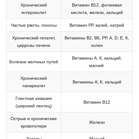
Хронический
Витамин В12, фолиевая
энтероколит
кислота, железо, кальций
Частые рвоты, поносы
Витамин РР, калий, натрий
Хронический гепатит,
Витамины В2, В6, РР, А, D, Е, К,
циррозы печени
холин
Витамины А, К, кальций,
Болезни желчных путей
магний
Хронический
Витамины А, К, кальций
панкреатит
Глистная инвазия
Витамин В12
(широкий лентец)
Острые и хронические
Железо
кровопотери
Запоры
Магний