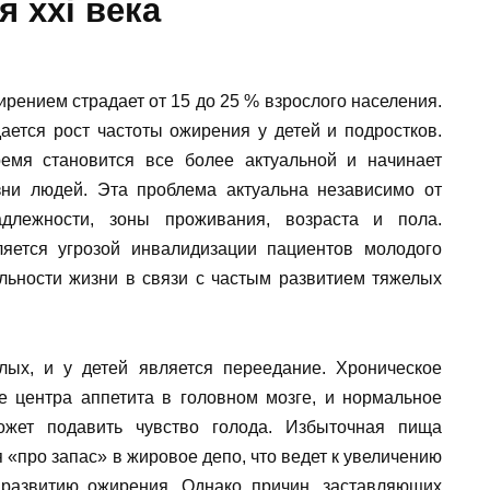
 xxi века
рением страдает от 15 до 25 % взрослого населения.
ется рост частоты ожирения у детей и подростков.
мя становится все более актуальной и начинает
зни людей. Эта проблема актуальна независимо от
длежности, зоны проживания, возраста и пола.
яется угрозой инвалидизации пациентов молодого
льности жизни в связи с частым развитием тяжелых
ых, и у детей является переедание. Хроническое
е центра аппетита в головном мозге, и нормальное
жет подавить чувство голода. Избыточная пища
 «про запас» в жировое депо, что ведет к увеличению
к развитию ожирения. Однако причин, заставляющих