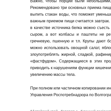
Важно, чтобы порции были небольшими,
Рекомендовано три основных приема пищи 
выпить стакан воды, что поможет уменьш
важным приемом пищи считается завтрак. 
в качестве источника белка можно съесть
сыром, а вот колбасы и паштеты не ре
гречневую, пшенную и т.п. Крупы дают б
можно использовать овощной салат, ябло
злоупотреблять жирной, сладкой, рафин
«фастфудом». Содержащиеся в этих прод
приводить к нарушениям функции кишечни
увеличению массы тела.
При полном или частичном копировании и
Управления Роспотребнадзора по Волгогра
Алтайский край
здоровье
лишний вес/диет