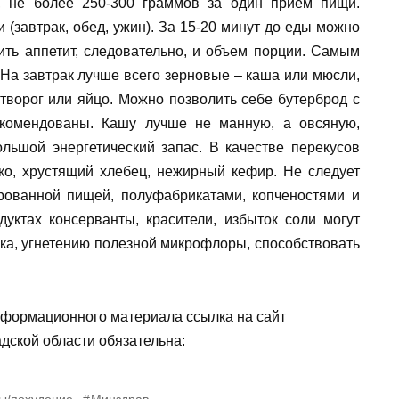
 не более 250-300 граммов за один прием пищи.
(завтрак, обед, ужин). За 15-20 минут до еды можно
ить аппетит, следовательно, и объем порции. Самым
На завтрак лучше всего зерновые – каша или мюсли,
 творог или яйцо. Можно позволить себе бутерброд с
комендованы. Кашу лучше не манную, а овсяную,
ольшой энергетический запас. В качестве перекусов
ко, хрустящий хлебец, нежирный кефир. Не следует
ированной пищей, полуфабрикатами, копченостями и
уктах консерванты, красители, избыток соли могут
ка, угнетению полезной микрофлоры, способствовать
нформационного материала ссылка на сайт
дской области обязательна:
ы/похудение
Минздрав