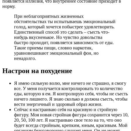
появляется иллюзия, что внутреннее состояние приходит в
норму.
При неблагоприятных жизненных
обстоятельствах ты испытываешь эмоциональный
голод, который хочется побыстрее удовлетворить.
Единственный способ это сделать – съесть что-
нибудь вкусненькое. Но чувство довольства
быстро проходит, появляется зависимость от еды.
Такие приемы пищи, словно наркотик,
уравновешивают эмоциональный фон, но
ненадолго.
Настрои на похудение
Я имею сильную волю, мне ничего не страшно, я смогу
все. У меня получается контролировать то количество
еды, которую я ем. Я контролирую себя, чтобы не съесть
ничего лишнего. Я знаю сколько я должна съесть, чтобы
вести энергичный и здоровый образ жизни.
Сейчас я настраиваю себя на красивую и стройную
фигуру. Моя новая стройная фигура сохранится через 10,
20, 50, 100 лет. Я настраиваю свое тело на то, что оно
будет всегда стройным, крепким, юным, красивым. Мой
организм безоговорочно слушает меня. Он не может