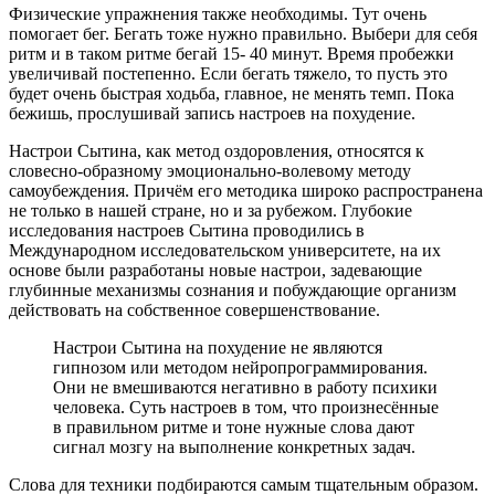
Физические упражнения также необходимы. Тут очень
помогает бег. Бегать тоже нужно правильно. Выбери для себя
ритм и в таком ритме бегай 15- 40 минут. Время пробежки
увеличивай постепенно. Если бегать тяжело, то пусть это
будет очень быстрая ходьба, главное, не менять темп. Пока
бежишь, прослушивай запись настроев на похудение.
Настрои Сытина, как метод оздоровления, относятся к
словесно-образному эмоционально-волевому методу
самоубеждения. Причём его методика широко распространена
не только в нашей стране, но и за рубежом. Глубокие
исследования настроев Сытина проводились в
Международном исследовательском университете, на их
основе были разработаны новые настрои, задевающие
глубинные механизмы сознания и побуждающие организм
действовать на собственное совершенствование.
Настрои Сытина на похудение не являются
гипнозом или методом нейропрограммирования.
Они не вмешиваются негативно в работу психики
человека. Суть настроев в том, что произнесённые
в правильном ритме и тоне нужные слова дают
сигнал мозгу на выполнение конкретных задач.
Слова для техники подбираются самым тщательным образом.