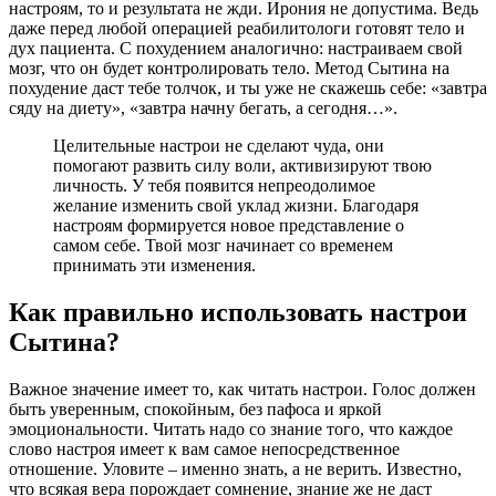
настроям, то и результата не жди. Ирония не допустима. Ведь
даже перед любой операцией реабилитологи готовят тело и
дух пациента. С похудением аналогично: настраиваем свой
мозг, что он будет контролировать тело. Метод Сытина на
похудение даст тебе толчок, и ты уже не скажешь себе: «завтра
сяду на диету», «завтра начну бегать, а сегодня…».
Целительные настрои не сделают чуда, они
помогают развить силу воли, активизируют твою
личность. У тебя появится непреодолимое
желание изменить свой уклад жизни. Благодаря
настроям формируется новое представление о
самом себе. Твой мозг начинает со временем
принимать эти изменения.
Как правильно использовать настрои
Сытина?
Важное значение имеет то, как читать настрои. Голос должен
быть уверенным, спокойным, без пафоса и яркой
эмоциональности. Читать надо со знание того, что каждое
слово настроя имеет к вам самое непосредственное
отношение. Уловите – именно знать, а не верить. Известно,
что всякая вера порождает сомнение, знание же не даст