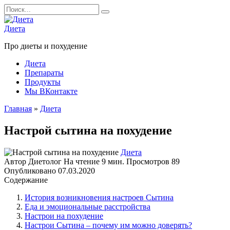
Перейти
Search
к
for:
содержанию
Диета
Про диеты и похудение
Диета
Препараты
Продукты
Мы ВКонтакте
Главная
»
Диета
Настрой сытина на похудение
Диета
Автор
Диетолог
На чтение
9 мин.
Просмотров
89
Опубликовано
07.03.2020
Содержание
История возникновения настроев Сытина
Еда и эмоциональные расстройства
Настрои на похудение
Настрои Сытина – почему им можно доверять?