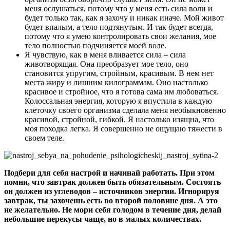
меня ослушаться, потому что у меня есть сила воли и
будет только так, как я захочу и никак иначе. Мой живот
будет впалым, а тело подтянутым. И так будет всегда,
потому что я умею контролировать свои желания, мое
тело полностью подчиняется моей воле.
Я чувствую, как в меня вливается сила – сила
животворящая. Она преобразует мое тело, оно
становится упругим, стройным, красивым. В нем нет
места жиру и лишним килограммам. Оно настолько
красивое и стройное, что я готова сама им любоваться.
Колоссальная энергия, которую я впустила в каждую
клеточку своего организма сделала меня необыкновенно
красивой, стройной, гибкой. Я настолько изящна, что
моя походка легка. Я совершенно не ощущаю тяжести в
своем теле.
Подбери для себя настрой и начинай работать. При этом
помни, что завтрак должен быть обязательным. Состоять
он должен из углеводов – источников энергии. Игнорируя
завтрак, ты захочешь есть во второй половине дня. А это
не желательно. Не мори себя голодом в течение дня, делай
небольшие перекусы чаще, но в малых количествах.