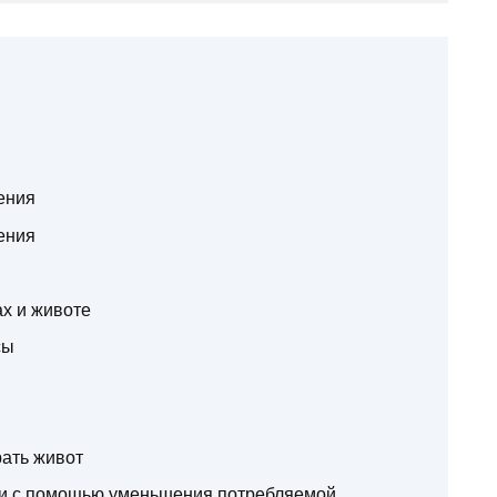
ения
ения
ах и животе
сы
рать живот
ми с помощью уменьшения потребляемой