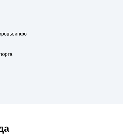
доровьеинфо
порта
да