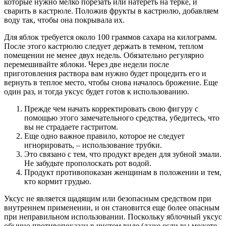
которые нужно мелко порезать или натереть на терке, и
сварить в кастрюле. Положив фрукты в кастрюлю, добавляем
воду так, чтобы она покрывала их.
Для яблок требуется около 100 граммов сахара на килограмм.
После этого кастрюлю следует держать в темном, теплом
помещении не менее двух недель. Обязательно регулярно
перемешивайте яблоки. Через две недели после
приготовления раствора вам нужно будет процедить его и
вернуть в теплое место, чтобы снова началось брожение. Еще
один раз, и тогда уксус будет готов к использованию.
Прежде чем начать корректировать свою фигуру с
помощью этого замечательного средства, убедитесь, что
вы не страдаете гастритом.
Еще одно важное правило, которое не следует
игнорировать, – использование трубки.
Это связано с тем, что продукт вреден для зубной эмали.
Не забудьте прополоскать рот водой.
Продукт противопоказан женщинам в положении и тем,
кто кормит грудью.
Уксус не является щадящим или безопасным средством при
внутреннем применении, и он становится еще более опасным
при неправильном использовании. Поскольку яблочный уксус
обычно противопоказан в чистом виде (даже если вы можете