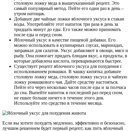
столовую ложку меда в вышеуказанный рецепт. Это
самый популярный метод. Пейте его один раз в день –
утром натощак.
Добавьте две чайные ложки яблочного уксуса в стакан
воды. Употребляйте этот напиток три раза в день за
тридцать минут до еды. Его также можно принимать
после еды и перед сном.
Яблочный уксус в качестве пищевой добавки. Его
можно использовать в кулинарных соусах, маринадах,
заправках для салатов. Уксус добавляют в овощи, мясо и
рыбу. Она помогает придать блюдам вкус, а продукты, в
которые добавлена кислота, перевариваются быстрее.
Существует рецепт яблочного уксуса для похудения с
использованием ромашки. В чашку кипятка добавьте
столовую ложку меда, столовую ложку уксуса и чайную
ложку ромашкового чая. Дайте средству настояться.
Пейте его через несколько часов после еды и за полчаса
до сна. Выпейте напиток в последний раз перед сном,
не ешьте больше ничего в течение этого дня.
Используйте это средство в течение месяца.
Если вы хотите похудеть медленно, эффективно и безопасно,
лучшим решением будет первый рецепт, как пить яблочный