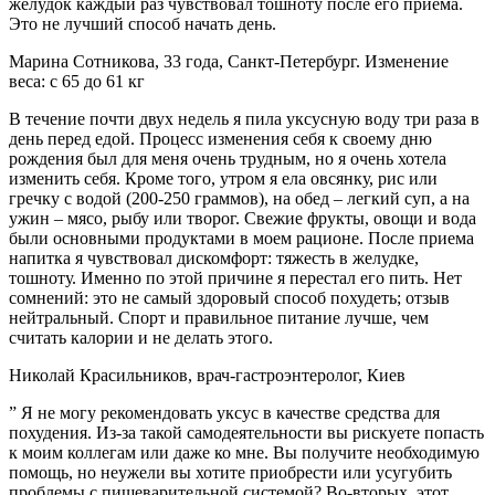
желудок каждый раз чувствовал тошноту после его приема.
Это не лучший способ начать день.
Марина Сотникова, 33 года, Санкт-Петербург. Изменение
веса: с 65 до 61 кг
В течение почти двух недель я пила уксусную воду три раза в
день перед едой. Процесс изменения себя к своему дню
рождения был для меня очень трудным, но я очень хотела
изменить себя. Кроме того, утром я ела овсянку, рис или
гречку с водой (200-250 граммов), на обед – легкий суп, а на
ужин – мясо, рыбу или творог. Свежие фрукты, овощи и вода
были основными продуктами в моем рационе. После приема
напитка я чувствовал дискомфорт: тяжесть в желудке,
тошноту. Именно по этой причине я перестал его пить. Нет
сомнений: это не самый здоровый способ похудеть; отзыв
нейтральный. Спорт и правильное питание лучше, чем
считать калории и не делать этого.
Николай Красильников, врач-гастроэнтеролог, Киев
” Я не могу рекомендовать уксус в качестве средства для
похудения. Из-за такой самодеятельности вы рискуете попасть
к моим коллегам или даже ко мне. Вы получите необходимую
помощь, но неужели вы хотите приобрести или усугубить
проблемы с пищеварительной системой? Во-вторых, этот