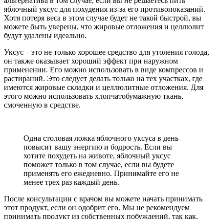
альтернатива в том случае, если вы не решаетесь пить
яблочный уксус для похудения из-за его противопоказаний.
Хотя потеря веса в этом случае будет не такой быстрой, вы
можете быть уверены, что жировые отложения и целлюлит
будут удалены идеально.
Уксус – это не только хорошее средство для утоления голода,
он также оказывает хороший эффект при наружном
применении. Его можно использовать в виде компрессов и
растираний. Это следует делать только на тех участках, где
имеются жировые складки и целлюлитные отложения. Для
этого можно использовать хлопчатобумажную ткань,
смоченную в средстве.
Одна столовая ложка яблочного уксуса в день
повысит вашу энергию и бодрость. Если вы
хотите похудеть на животе, яблочный уксус
поможет только в том случае, если вы будете
применять его ежедневно. Принимайте его не
менее трех раз каждый день.
После консультации с врачом вы можете начать принимать
этот продукт, если он одобрит его. Мы не рекомендуем
принимать продукт из собственных побуждений, так как,