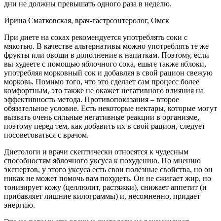
дни не должны превышать одного раза в неделю.
Ирина Сматковская, врач-гастроэнтеролог, Омск
При диете на соках рекомендуется употреблять соки с
мякотью. В качестве альтернативы можно употреблять те же
фрукты или овощи в дополнение к напиткам. Поэтому, если
вы худеете с помощью яблочного сока, ешьте также яблоки,
употребляя морковный сок и добавляя в свой рацион свежую
морковь. Помимо того, что это сделает сам процесс более
комфортным, это также не окажет негативного влияния на
эффективность метода. Противопоказания – второе
обязательное условие. Есть некоторые нектары, которые могут
вызвать очень сильные негативные реакции в организме,
поэтому перед тем, как добавить их в свой рацион, следует
посоветоваться с врачом.
Диетологи и врачи скептически относятся к чудесным
способностям яблочного уксуса к похудению. По мнению
экспертов, у этого уксуса есть свои полезные свойства, но он
никак не может помочь вам похудеть. Он не сжигает жир, но
тонизирует кожу (целлюлит, растяжки), снижает аппетит (и
прибавляет лишние килограммы) и, несомненно, придает
энергию.