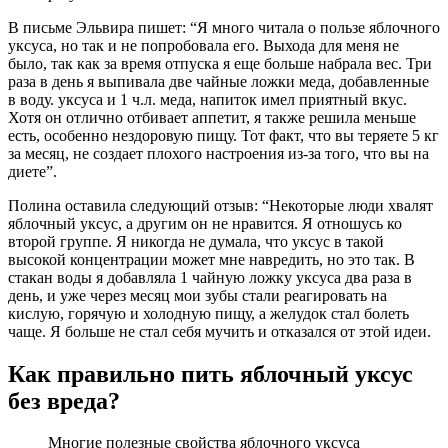
В письме Эльвира пишет: “Я много читала о пользе яблочного
уксуса, но так и не попробовала его. Выхода для меня не
было, так как за время отпуска я еще больше набрала вес. Три
раза в день я выпивала две чайные ложки меда, добавленные
в воду. уксуса и 1 ч.л. меда, напиток имел приятный вкус.
Хотя он отлично отбивает аппетит, я также решила меньше
есть, особенно нездоровую пищу. Тот факт, что вы теряете 5 кг
за месяц, не создает плохого настроения из-за того, что вы на
диете”.
Полина оставила следующий отзыв: “Некоторые люди хвалят
яблочный уксус, а другим он не нравится. Я отношусь ко
второй группе. Я никогда не думала, что уксус в такой
высокой концентрации может мне навредить, но это так. В
стакан воды я добавляла 1 чайную ложку уксуса два раза в
день, и уже через месяц мои зубы стали реагировать на
кислую, горячую и холодную пищу, а желудок стал болеть
чаще. Я больше не стал себя мучить и отказался от этой идеи.
Как правильно пить яблочный уксус
без вреда?
Многие полезные свойства яблочного уксуса