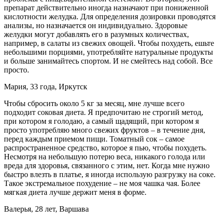
препарат действительно иногда назначают при пониженной
кислотности желудка. Для определения дозировки проводятся
анализы, но назначается он индивидуально. Здоровые
желудки могут добавлять его в разумных количествах,
например, в салаты из свежих овощей. Чтобы похудеть, ешьте
небольшими порциями, употребляйте натуральные продукты
и больше занимайтесь спортом. И не смейтесь над собой. Все
просто.
Мария, 33 года, Иркутск
Чтобы сбросить около 5 кг за месяц, мне лучше всего
подходит соковая диета. Я предпочитаю не строгий метод,
при котором я голодаю, а самый щадящий, при котором я
просто употребляю много свежих фруктов – в течение дня,
перед каждым приемом пищи. Томатный сок – самое
распространенное средство, которое я пью, чтобы похудеть.
Несмотря на небольшую потерю веса, никакого голода или
вреда для здоровья, связанного с этим, нет. Когда мне нужно
быстро влезть в платье, я иногда использую разгрузку на соке.
Такое экстремальное похудение – не моя чашка чая. Более
мягкая диета лучше держит меня в форме.
Валерья, 28 лет, Варшава