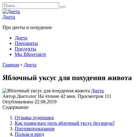
Перейти
Search
к
for:
содержанию
Диета
Про диеты и похудение
Диета
Препараты
Продукты
Мы ВКонтакте
Главная
»
Диета
Яблочный уксус для похудения живота
Диета
Автор
Диетолог
На чтение
42 мин.
Просмотров
111
Опубликовано
22.08.2019
Содержание
Отзывы худеющих
Как правильно пить яблочный уксус без вреда?
Противопоказания
Польза и вред