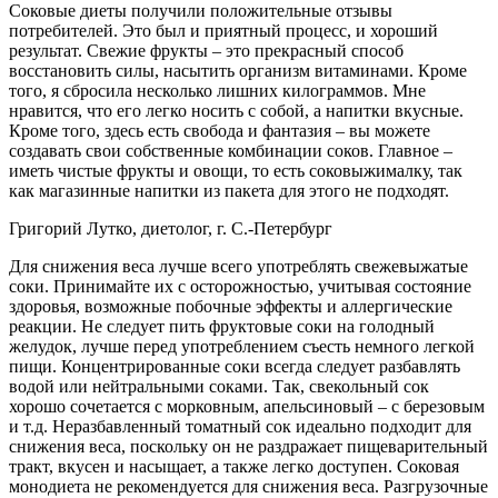
Соковые диеты получили положительные отзывы
потребителей. Это был и приятный процесс, и хороший
результат. Свежие фрукты – это прекрасный способ
восстановить силы, насытить организм витаминами. Кроме
того, я сбросила несколько лишних килограммов. Мне
нравится, что его легко носить с собой, а напитки вкусные.
Кроме того, здесь есть свобода и фантазия – вы можете
создавать свои собственные комбинации соков. Главное –
иметь чистые фрукты и овощи, то есть соковыжималку, так
как магазинные напитки из пакета для этого не подходят.
Григорий Лутко, диетолог, г. С.-Петербург
Для снижения веса лучше всего употреблять свежевыжатые
соки. Принимайте их с осторожностью, учитывая состояние
здоровья, возможные побочные эффекты и аллергические
реакции. Не следует пить фруктовые соки на голодный
желудок, лучше перед употреблением съесть немного легкой
пищи. Концентрированные соки всегда следует разбавлять
водой или нейтральными соками. Так, свекольный сок
хорошо сочетается с морковным, апельсиновый – с березовым
и т.д. Неразбавленный томатный сок идеально подходит для
снижения веса, поскольку он не раздражает пищеварительный
тракт, вкусен и насыщает, а также легко доступен. Соковая
монодиета не рекомендуется для снижения веса. Разгрузочные