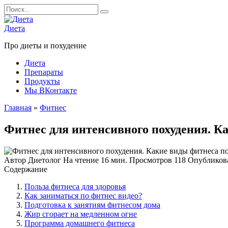
Перейти
Search
к
for:
содержанию
Диета
Про диеты и похудение
Диета
Препараты
Продукты
Мы ВКонтакте
Главная
»
Фитнес
Фитнес для интенсивного похудения. К
Автор
Диетолог
На чтение
16 мин.
Просмотров
118
Опубликов
Содержание
Польза фитнеса для здоровья
Как заниматься по фитнес видео?
Подготовка к занятиям фитнесом дома
Жир сгорает на медленном огне
Программа домашнего фитнеса