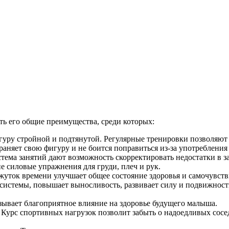
ять его общие преимущества, среди которых:
уру стройной и подтянутой. Регулярные тренировки позволяют 
аняет свою фигуру и не боится поправиться из-за употребления
тема занятий дают возможность скорректировать недостатки в з
 силовые упражнения для груди, плеч и рук.
ток времени улучшает общее состояние здоровья и самочувств
системы, повышает выносливость, развивает силу и подвижность
зывает благоприятное влияние на здоровье будущего малыша.
. Курс спортивных нагрузок позволит забыть о надоедливых сос