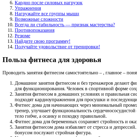
Кардио после силовых нагрузок
Упражнения
Нагружайте все группы мышц
Возможные сложности
Всегда ли стабильность — признак мастерства?
Противопоказания
Резюме
Найдите свою программу!
Получайте удовольствие от тренировки!
Польза фитнеса для здоровья
Проводить занятия фитнесом самостоятельно – , главное – пон
Домашние занятия фитнесом и без тренажеров делают фиг
для функционирования. Человек в спортивной форме сохр
Занятия фитнесом в домашних условиях и правильная сис
подходят кардиоупражнения для просушки и последующие
Фитнес дома для начинающих через минимальный промежу
тренер, улучшает функциональность сердечнососудистой 
тело гибче, а осанку и походку правильной.
Фитнес дома для беременных сохраняет стройность и ока
Занятия фитнесом дома избавляет от стресса и депрессий
бонусом послужит стройная фигура.