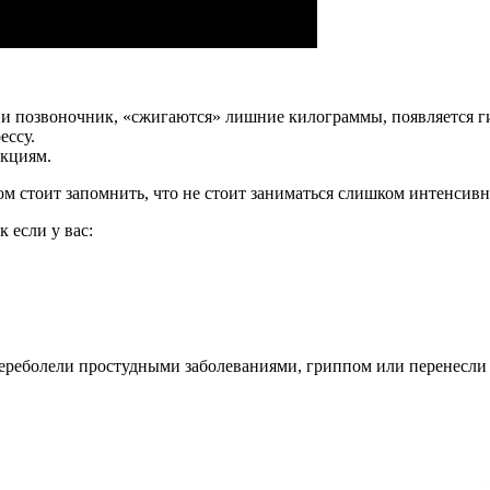
и позвоночник, «сжигаются» лишние килограммы, появляется ги
ессу.
екциям.
м стоит запомнить, что не стоит заниматься слишком интенсивн
 если у вас:
 переболели простудными заболеваниями, гриппом или перенесли