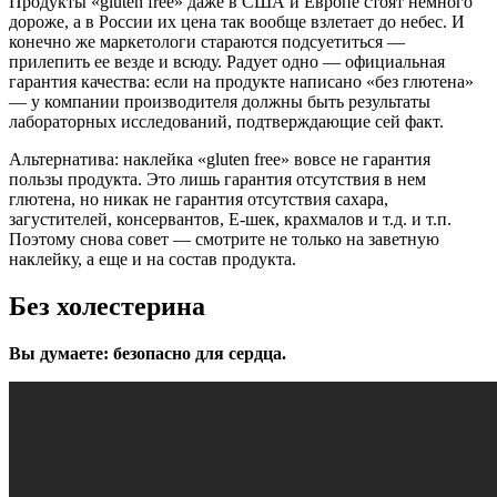
Продукты «gluten free» даже в США и Европе стоят немного
дороже, а в России их цена так вообще взлетает до небес. И
конечно же маркетологи стараются подсуетиться —
прилепить ее везде и всюду. Радует одно — официальная
гарантия качества: если на продукте написано «без глютена»
— у компании производителя должны быть результаты
лабораторных исследований, подтверждающие сей факт.
Альтернатива: наклейка «gluten free» вовсе не гарантия
пользы продукта. Это лишь гарантия отсутствия в нем
глютена, но никак не гарантия отсутствия сахара,
загустителей, консервантов, Е-шек, крахмалов и т.д. и т.п.
Поэтому снова совет — смотрите не только на заветную
наклейку, а еще и на состав продукта.
Без холестерина
Вы думаете: безопасно для сердца.