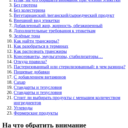
Без глютена
Без холестерина
Вегетарианский /веганский/сыроедческий продукт
Внешний вид этикетки
Добавленный жир, жирность, обезжиренный
Дополнительные требования к этикеткам
Зелёные тона
Как найти трансжиры?
Как разобраться в терминах
Как распознать трансжиры
Консерванты, эмульгаторы, стабилизаторы…
Откуда правила?
Пастеризованный или стерилизованный: в чем разница?
Пищевые добавки
С добавлением витаминов
Сахар
Стандарты и техусловия
Стандарты и техусловия
Стоит ли выбирать продукты с меньшим количеством
ингредиентов
Углеводы
Фермерские продукты
На что обратить внимание