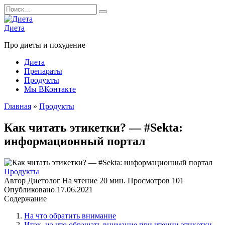
Перейти
Search
к
for:
содержанию
Диета
Про диеты и похудение
Диета
Препараты
Продукты
Мы ВКонтакте
Главная
»
Продукты
Как читать этикетки? — #Sekta:
информационный портал
Продукты
Автор
Диетолог
На чтение
20 мин.
Просмотров
101
Опубликовано
17.06.2021
Содержание
На что обратить внимание
Итак, на что обращать внимание при чтении этикетки