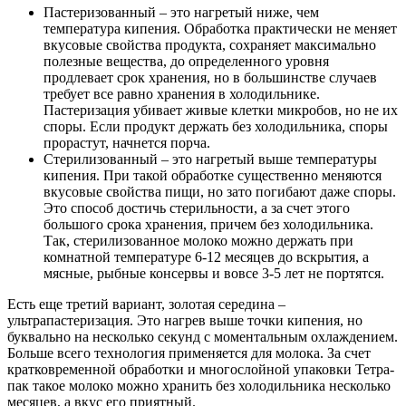
Пастеризованный
– это нагретый ниже, чем
температура кипения. Обработка практически не меняет
вкусовые свойства продукта, сохраняет максимально
полезные вещества, до определенного уровня
продлевает срок хранения, но в большинстве случаев
требует все равно хранения в холодильнике.
Пастеризация убивает живые клетки микробов, но не их
споры. Если продукт держать без холодильника, споры
прорастут, начнется порча.
Стерилизованный
– это нагретый выше температуры
кипения. При такой обработке существенно меняются
вкусовые свойства пищи, но зато погибают даже споры.
Это способ достичь стерильности, а за счет этого
большого срока хранения, причем без холодильника.
Так, стерилизованное молоко можно держать при
комнатной температуре 6-12 месяцев до вскрытия, а
мясные, рыбные консервы и вовсе 3-5 лет не портятся.
Есть еще третий вариант, золотая середина –
ультрапастеризация. Это нагрев выше точки кипения, но
буквально на несколько секунд с моментальным охлаждением.
Больше всего технология применяется для молока. За счет
кратковременной обработки и многослойной упаковки Тетра-
пак такое молоко можно хранить без холодильника несколько
месяцев, а вкус его приятный.