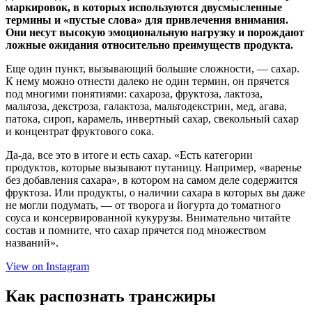
маркировок, в которых используются двусмысленные
термины и «пустые слова» для привлечения внимания.
Они несут высокую эмоциональную нагрузку и порождают
ложные ожидания относительно преимуществ продукта.
Еще один пункт, вызывающий большие сложности, — сахар.
К нему можно отнести далеко не один термин, он прячется
под многими понятиями: сахароза, фруктоза, лактоза,
мальтоза, декстроза, галактоза, мальтодекстрин, мед, агава,
патока, сироп, карамель, инвертный сахар, свекольный сахар
и концентрат фруктового сока.
Да-да, все это в итоге и есть сахар. «Есть категории
продуктов, которые вызывают путаницу. Например, «варенье
без добавления сахара», в котором на самом деле содержится
фруктоза. Или продукты, о наличии сахара в которых вы даже
не могли подумать, — от творога и йогурта до томатного
соуса и консервированной кукурузы. Внимательно читайте
состав и помните, что сахар прячется под множеством
названий».
View on Instagram
Как распознать трансжиры