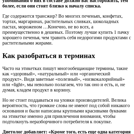
упоминания о них в составе должно вас насторожить, тем
более, если они стоят близко к началу списка.
Где содержится трансжир? Во многих печеньях, конфетах,
тортах, маргаринах, растительных сливках, шоколадных
пастах, мороженом …Конечно, не во всех, а
преимущественно в дешевых. Поэтому лучше купить 1 пачку
хорошего печенья, чем травить себя недорогими продуктами с
растительными жирами.
Как разобраться в терминах
Часто на этикетках пишут многообещающие термины, такие
как «здоровый», «натуральный» или «органический
продукт». Видя заветные «полезный», «низкокалорийный»
или «light», мы невольно полагаем, что так оно и есть, и, не
думая, кладем продукт в корзину.
Но не стоит поддаваться на уловки производителей. Велика
вероятность, что громкие слова не имеют под собой никакого
основания и были написаны крупными красивыми буквами
на этикетке именно для привлечения внимания, чтобы
подтолкнуть неразборчивого потребителя к покупке.
Диетолог добавляет: «Кроме того, есть еще одна категория