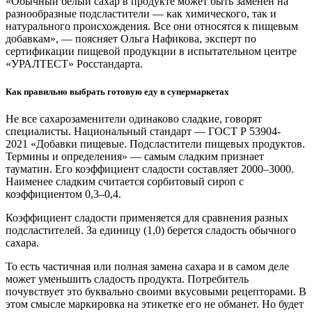
«Обычный белый сахар в продукте может быть заменен на
разнообразные подсластители — как химического, так и
натурального происхождения. Все они относятся к пищевым
добавкам», — поясняет Ольга Нафикова, эксперт по
сертификации пищевой продукции в испытательном центре
«УРАЛТЕСТ» Росстандарта.
Как правильно выбрать готовую еду в супермаркетах
Не все сахарозаменители одинаково сладкие, говорят
специалисты. Национальный стандарт —
ГОСТ Р 53904-
2021
«Добавки пищевые. Подсластители пищевых продуктов.
Термины и определения» — самым сладким признает
тауматин. Его коэффициент сладости составляет 2000–3000.
Наименее сладким считается сорбитовый сироп с
коэффициентом 0,3–0,4.
Коэффициент сладости применяется для сравнения разных
подсластителей. За единицу (1,0) берется сладость обычного
сахара.
То есть частичная или полная замена сахара и в самом деле
может уменьшить сладость продукта. Потребитель
почувствует это буквально своими вкусовыми рецепторами. В
этом смысле маркировка на этикетке его не обманет. Но будет