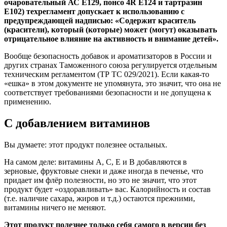
очаровательный АС Е129, понсо 4R Е124 и тартразин
Е102) техрегламент допускает к использованию с
предупреждающей надписью: «Содержит краситель
(красители), который (которые) может (могут) оказывать
отрицательное влияние на активность и внимание детей».
Вообще безопасность добавок и ароматизаторов в России и
других странах Таможенного союза регулируется отдельным
техническим регламентом (ТР ТС 029/2021). Если какая-то
«ешка» в этом документе не упомянута, это значит, что она не
соответствует требованиями безопасности и не допущена к
применению.
С добавлением витаминов
Вы думаете: этот продукт полезнее остальных.
На самом деле: витамины А, С, Е и В добавляются в
зерновые, фруктовые снеки и даже иногда в печенье, что
придает им флёр полезности, но это не значит, что этот
продукт будет «оздоравливать» вас. Калорийность и состав
(т.е. наличие сахара, жиров и т.д.) остаются прежними,
витамины ничего не меняют.
Этот продукт полезнее только себя самого в версии без