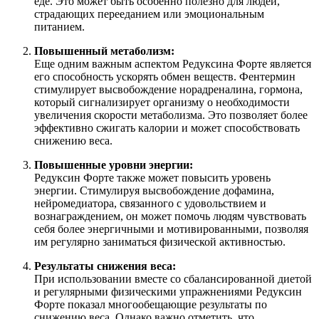
еде. Это может быть особенно полезно для людей,
страдающих перееданием или эмоциональным
питанием.
Повышенный метаболизм:
Еще одним важным аспектом Редуксина Форте является
его способность ускорять обмен веществ. Фентермин
стимулирует высвобождение норадреналина, гормона,
который сигнализирует организму о необходимости
увеличения скорости метаболизма. Это позволяет более
эффективно сжигать калории и может способствовать
снижению веса.
Повышенные уровни энергии:
Редуксин Форте также может повысить уровень
энергии. Стимулируя высвобождение дофамина,
нейромедиатора, связанного с удовольствием и
вознаграждением, он может помочь людям чувствовать
себя более энергичными и мотивированными, позволяя
им регулярно заниматься физической активностью.
Результаты снижения веса:
При использовании вместе со сбалансированной диетой
и регулярными физическими упражнениями Редуксин
Форте показал многообещающие результаты по
снижению веса. Однако важно отметить, что