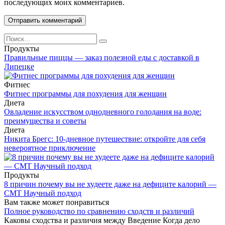
последующих моих комментариев.
Search
for:
Продукты
Правильные пиццы — заказ полезной еды с доставкой в
Липецке
Фитнес
Фитнес программы для похудения для женщин
Диета
Овладение искусством однодневного голодания на воде:
преимущества и советы
Диета
Никита Брегс: 10-дневное путешествие: откройте для себя
невероятное приключение
Продукты
8 причин почему вы не худеете даже на дефиците калорий —
CMT Научный подход
Вам также может понравиться
Полное руководство по сравнению сходств и различий
Каковы сходства и различия между Введение Когда дело