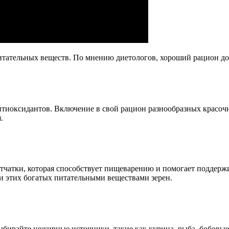
итательных веществ. По мнению диетологов, хороший рацион до
нтиоксидантов. Включение в свой рацион разнообразных красо
.
чатки, которая способствует пищеварению и помогает поддержи
и этих богатых питательными веществами зерен.
ыбирайте нежирные источники, такие как курица, рыба, бобовые