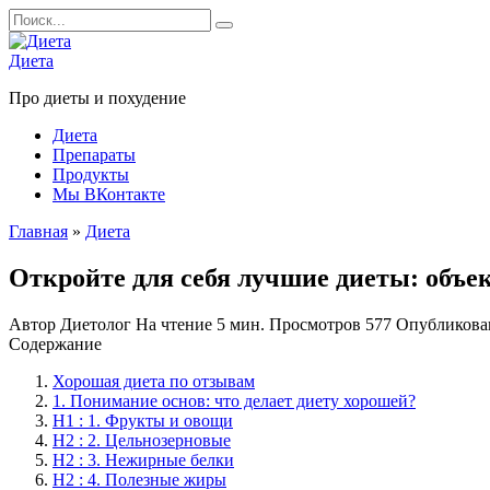
Перейти
Search
к
for:
содержанию
Диета
Про диеты и похудение
Диета
Препараты
Продукты
Мы ВКонтакте
Главная
»
Диета
Откройте для себя лучшие диеты: объе
Автор
Диетолог
На чтение
5 мин.
Просмотров
577
Опубликова
Содержание
Хорошая диета по отзывам
1. Понимание основ: что делает диету хорошей?
H1 : 1. Фрукты и овощи
Н2 : 2. Цельнозерновые
Н2 : 3. Нежирные белки
Н2 : 4. Полезные жиры