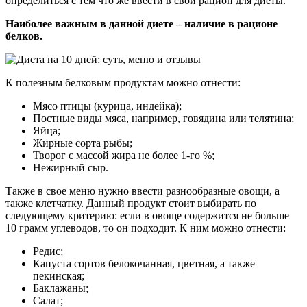
определиться с тем что же ввести в свой рацион для диеты.
Наиболее важным в данной диете – наличие в рационе
белков.
К полезным белковым продуктам можно отнести:
Мясо птицы (курица, индейка);
Постные виды мяса, например, говядина или телятина;
Яйца;
Жирные сорта рыбы;
Творог с массой жира не более 1-го %;
Нежирный сыр.
Также в свое меню нужно ввести разнообразные овощи, а
также клетчатку. Данный продукт стоит выбирать по
следующему критерию: если в овоще содержится не больше
10 грамм углеводов, то он подходит. К ним можно отнести:
Редис;
Капуста сортов белокочанная, цветная, а также
пекинская;
Баклажаны;
Салат;