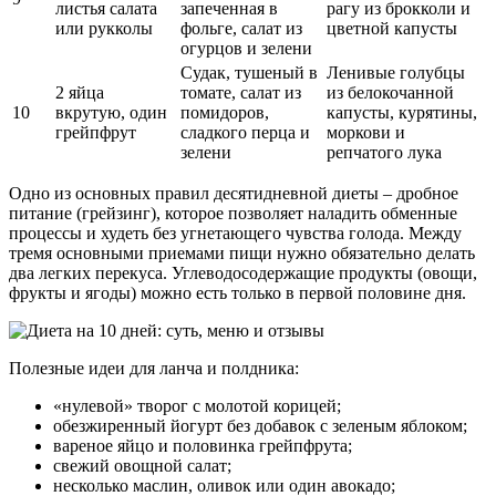
листья
салата
запеченная в
рагу из брокколи и
или
рукколы
фольге, салат из
цветной капусты
огурцов и зелени
Судак
, тушеный в
Ленивые голубцы
2 яйца
томате, салат из
из
белокочанной
10
вкрутую, один
помидоров,
капусты
, курятины,
грейпфрут
сладкого перца и
моркови и
зелени
репчатого лука
Одно из основных правил десятидневной диеты – дробное
питание (грейзинг), которое позволяет наладить обменные
процессы и худеть без угнетающего чувства голода. Между
тремя основными приемами пищи нужно обязательно делать
два легких перекуса. Углеводосодержащие продукты (овощи,
фрукты и ягоды) можно есть только в первой половине дня.
Полезные идеи для ланча и полдника:
«нулевой» творог с молотой
корицей
;
обезжиренный йогурт без добавок с зеленым яблоком;
вареное яйцо и половинка грейпфрута;
свежий овощной салат;
несколько маслин, оливок или один авокадо;