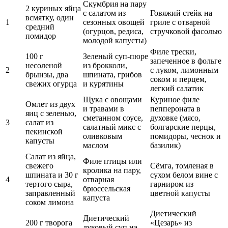
Скумбрия
на пару
2
куриных яйца
с салатом из
Говяжий стейк на
всмятку, один
1
сезонных овощей
гриле с отварной
средний
(
огурцов
,
редиса
,
стручковой фасолью
помидор
молодой капусты)
Филе
трески
,
100 г
Зеленый суп-пюре
запеченное в фольге
несоленой
из
брокколи
,
2
с луком,
лимонным
брынзы
, два
шпината
, грибов
соком
и перцем,
свежих огурца
и
курятины
легкий салатик
Щука
с овощами
Куриное филе
Омлет из двух
и травами в
пеппероната в
яиц с зеленью,
сметанном соусе,
духовке (мясо,
3
салат из
салатный микс с
болгарские перцы
,
пекинской
оливковым
помидоры,
чеснок
и
капусты
маслом
базилик
)
Салат из яйца,
Филе птицы или
свежего
Сёмга
, томленая в
кролика
на пару,
шпината и 30 г
сухом белом вине с
4
отварная
тертого сыра,
гарниром из
брюссельская
заправленный
цветной капусты
капуста
соком лимона
Диетический
Диетический
200 г
творога
«Цезарь» из
луковый суп на