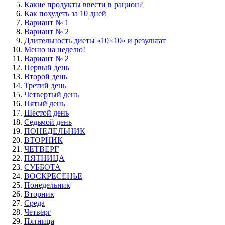
Какие продукты ввести в рацион?
Как похудеть за 10 дней
Вариант № 1
Вариант № 2
Длительность диеты «10×10» и результат
Меню на неделю!
Вариант № 2
Первый день
Второй день
Третий день
Четвертый день
Пятый день
Шестой день
Седьмой день
ПОНЕДЕЛЬНИК
ВТОРНИК
ЧЕТВЕРГ
ПЯТНИЦА
СУББОТА
ВОСКРЕСЕНЬЕ
Понедельник
Вторник
Среда
Четверг
Пятница