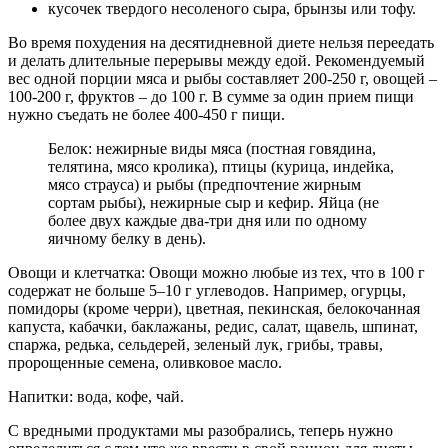
кусочек твердого несоленого сыра, брынзы или тофу.
Во время похудения на десятидневной диете нельзя переедать
и делать длительные перерывы между едой. Рекомендуемый
вес одной порции мяса и рыбы составляет 200-250 г, овощей –
100-200 г, фруктов – до 100 г. В сумме за один прием пищи
нужно съедать не более 400-450 г пищи.
Белок: нежирные виды мяса (постная говядина,
телятина, мясо кролика), птицы (курица, индейка,
мясо страуса) и рыбы (предпочтение жирным
сортам рыбы), нежирные сыр и кефир. Яйца (не
более двух каждые два-три дня или по одному
яичному белку в день).
Овощи и клетчатка: Овощи можно любые из тех, что в 100 г
содержат не больше 5–10 г углеводов. Например, огурцы,
помидоры (кроме черри), цветная, пекинская, белокочанная
капуста, кабачки, баклажаны, редис, салат, щавель, шпинат,
спаржа, редька, сельдерей, зеленый лук, грибы, травы,
пророщенные семена, оливковое масло.
Напитки: вода, кофе, чай.
С вредными продуктами мы разобрались, теперь нужно