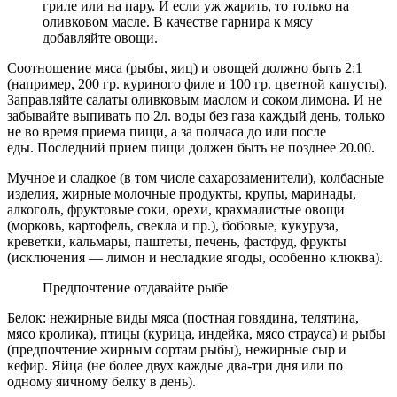
гриле или на пару. И если уж жарить, то только на
оливковом масле. В качестве гарнира к мясу
добавляйте овощи.
Соотношение мяса (рыбы, яиц) и овощей должно быть 2:1
(например, 200 гр. куриного филе и 100 гр. цветной капусты).
Заправляйте салаты оливковым маслом и соком лимона. И не
забывайте выпивать по 2л. воды без газа каждый день, только
не во время приема пищи, а за полчаса до или после
еды. Последний прием пищи должен быть не позднее 20.00.
Мучное и сладкое (в том числе сахарозаменители), колбасные
изделия, жирные молочные продукты, крупы, маринады,
алкоголь, фруктовые соки, орехи, крахмалистые овощи
(морковь, картофель, свекла и пр.), бобовые, кукуруза,
креветки, кальмары, паштеты, печень, фастфуд, фрукты
(исключения — лимон и несладкие ягоды, особенно клюква).
Предпочтение отдавайте рыбе
Белок: нежирные виды мяса (постная говядина, телятина,
мясо кролика), птицы (курица, индейка, мясо страуса) и рыбы
(предпочтение жирным сортам рыбы), нежирные сыр и
кефир. Яйца (не более двух каждые два-три дня или по
одному яичному белку в день).