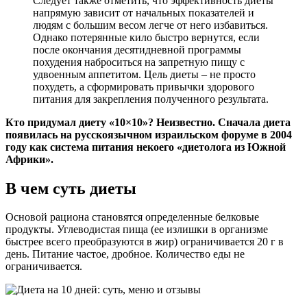
Следует также отметить, что эффективность диеты
напрямую зависит от начальных показателей и
людям с большим весом легче от него избавиться.
Однако потерянные кило быстро вернутся, если
после окончания десятидневной программы
похудения наброситься на запретную пищу с
удвоенным аппетитом. Цель диеты – не просто
похудеть, а сформировать привычки здорового
питания для закрепления полученного результата.
Кто придумал диету «10×10»? Неизвестно. Сначала диета
появилась на русскоязычном израильском форуме в 2004
году как система питания некоего «диетолога из Южной
Африки».
В чем суть диеты
Основой рациона становятся определенные белковые
продукты. Углеводистая пища (ее излишки в организме
быстрее всего преобразуются в жир) ограничивается 20 г в
день. Питание частое, дробное. Количество еды не
ограничивается.