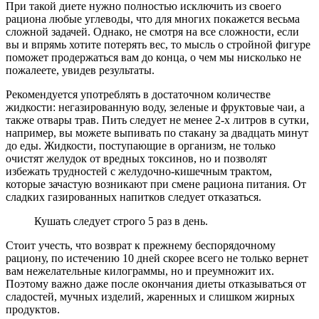
При такой диете нужно полностью исключить из своего
рациона любые углеводы, что для многих покажется весьма
сложной задачей. Однако, не смотря на все сложности, если
вы и впрямь хотите потерять вес, то мысль о стройной фигуре
поможет продержаться вам до конца, о чем мы нисколько не
пожалеете, увидев результаты.
Рекомендуется употреблять в достаточном количестве
жидкости: негазированную воду, зеленые и фруктовые чаи, а
также отвары трав. Пить следует не менее 2-х литров в сутки,
например, вы можете выпивать по стакану за двадцать минут
до еды. Жидкости, поступающие в организм, не только
очистят желудок от вредных токсинов, но и позволят
избежать трудностей с желудочно-кишечным трактом,
которые зачастую возникают при смене рациона питания. От
сладких газированных напитков следует отказаться.
Кушать следует строго 5 раз в день.
Стоит учесть, что возврат к прежнему беспорядочному
рациону, по истечению 10 дней скорее всего не только вернет
вам нежелательные килограммы, но и преумножит их.
Поэтому важно даже после окончания диеты отказываться от
сладостей, мучных изделий, жаренных и слишком жирных
продуктов.