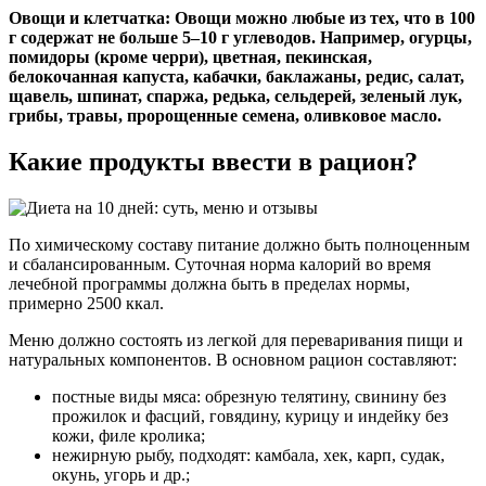
Овощи и клетчатка: Овощи можно любые из тех, что в 100
г содержат не больше 5–10 г углеводов. Например, огурцы,
помидоры (кроме черри), цветная, пекинская,
белокочанная капуста, кабачки, баклажаны, редис, салат,
щавель, шпинат, спаржа, редька, сельдерей, зеленый лук,
грибы, травы, пророщенные семена, оливковое масло.
Какие продукты ввести в рацион?
По химическому составу питание должно быть полноценным
и сбалансированным. Суточная норма калорий во время
лечебной программы должна быть в пределах нормы,
примерно 2500 ккал.
Меню должно состоять из легкой для переваривания пищи и
натуральных компонентов. В основном рацион составляют:
постные виды мяса: обрезную
телятину
,
свинину
без
прожилок и фасций,
говядину
,
курицу
и
индейку
без
кожи, филе
кролика
;
нежирную рыбу, подходят:
камбала
,
хек
,
карп
,
судак
,
окунь
,
угорь
и др.;