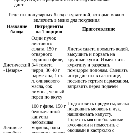
диет.
Рецепты популярных блюд с курятиной, которые можно
включить в меню для похудения
Название
Ингредиенты
Приготовление
блюда
на 1 порцию
Один пучок
листового
салата, 150 г
Листья салата промыть
водой
,
отварного
высушить и порвать на
куриного филе,
крупные куски. Измельчить
Диетический
3-4 томата
курятину и разрезать
«Цезарь»
черри, 30-40 г
помидоры пополам. Смешать
пармезана, 1 ст.
ингредиенты в салатнице,
л. оливкового
посыпать тертым пармезаном,
масла, сок
заправить перед подачей
лимона, черный
перец по вкусу
Подготовить продукты, мелко
100 г филе, 150 г
покрошить морковь и лук,
белокочанной
нашинковать капусту.
капусты,
Порезать мясо небольшими
небольшая
кусочками и поместить с
Ленивые
морковь, одна
овощами в кастрюлю с
голубцы
луковица, ложка