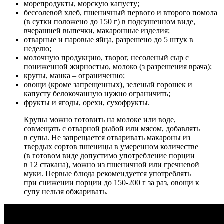
морепродукты,
морскую капусту
;
бессолевой хлеб, пшеничный первого и второго помола
(в сутки положено до 150 г) в подсушенном виде,
вчерашней выпечки, макаронные изделия;
отварные и паровые яйца, разрешено до 5 штук в
неделю;
молочную продукцию,
творог
, несоленый сыр с
пониженной жирностью,
молоко
(з разрешения врача);
крупы,
манка
– ограниченно;
овощи (кроме запрещенных),
зеленый горошек
и
капусту белокочанную
нужно ограничить;
фрукты и ягоды, орехи, сухофрукты.
Крупы можно готовить на молоке или воде,
совмещать с отварной рыбой или мясом, добавлять
в супы. Не запрещается отваривать макароны из
твердых сортов пшеницы в умеренном количестве
(в готовом виде допустимо употребление порции
в 12 стакана), можно из пшеничной или гречневой
муки. Первые блюда рекомендуется употреблять
при снижении порции до 150-200 г за раз, овощи к
супу нельзя обжаривать.