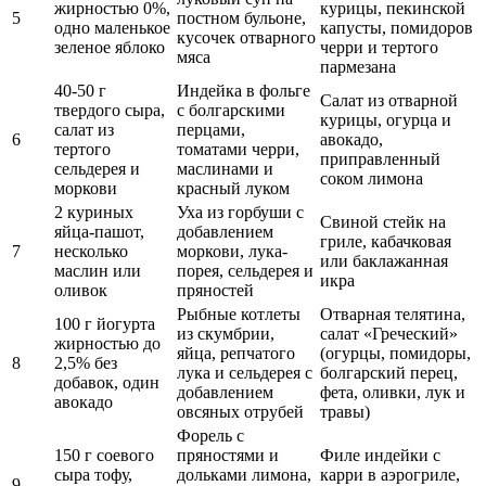
жирностью 0%,
курицы, пекинской
5
постном бульоне,
одно маленькое
капусты,
помидоров
кусочек отварного
зеленое
яблоко
черри
и тертого
мяса
пармезана
40-50 г
Индейка
в фольге
Салат из отварной
твердого сыра,
с болгарскими
курицы, огурца и
салат из
перцами,
6
авокадо
,
тертого
томатами черри,
приправленный
сельдерея
и
маслинами и
соком лимона
моркови
красный луком
2 куриных
Уха из
горбуши
с
Свиной стейк на
яйца-пашот,
добавлением
гриле, кабачковая
7
несколько
моркови,
лука-
или баклажанная
маслин или
порея
, сельдерея и
икра
оливок
пряностей
Рыбные котлеты
Отварная
телятина
,
100 г
йогурта
из скумбрии,
салат «Греческий»
жирностью до
яйца,
репчатого
(огурцы, помидоры,
8
2,5% без
лука
и сельдерея с
болгарский перец,
добавок, один
добавлением
фета
, оливки, лук и
авокадо
овсяных
отрубей
травы)
Форель
с
150 г соевого
пряностями и
Филе индейки с
сыра
тофу
,
дольками
лимона
,
карри в аэрогриле,
9