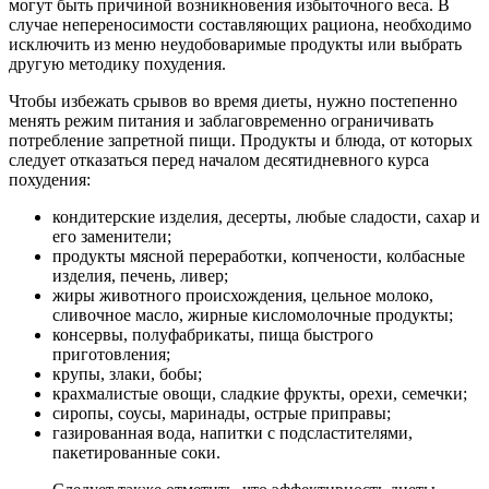
могут быть причиной возникновения избыточного веса. В
случае непереносимости составляющих рациона, необходимо
исключить из меню неудобоваримые продукты или выбрать
другую методику похудения.
Чтобы избежать срывов во время диеты, нужно постепенно
менять режим питания и заблаговременно ограничивать
потребление запретной пищи. Продукты и блюда, от которых
следует отказаться перед началом десятидневного курса
похудения:
кондитерские изделия, десерты, любые сладости, сахар и
его заменители;
продукты мясной переработки, копчености, колбасные
изделия, печень, ливер;
жиры животного происхождения, цельное молоко,
сливочное масло
, жирные кисломолочные продукты;
консервы, полуфабрикаты, пища быстрого
приготовления;
крупы, злаки,
бобы
;
крахмалистые овощи, сладкие фрукты, орехи, семечки;
сиропы, соусы, маринады, острые приправы;
газированная вода, напитки с подсластителями,
пакетированные соки.