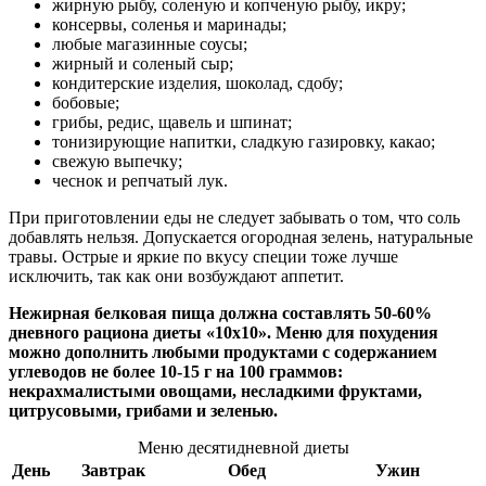
жирную рыбу, соленую и копченую рыбу, икру;
консервы, соленья и маринады;
любые магазинные соусы;
жирный и соленый сыр;
кондитерские изделия,
шоколад
, сдобу;
бобовые;
грибы,
редис
,
щавель
и
шпинат
;
тонизирующие напитки, сладкую газировку, какао;
свежую выпечку;
чеснок
и
репчатый лук
.
При приготовлении еды не следует забывать о том, что соль
добавлять нельзя. Допускается огородная зелень, натуральные
травы. Острые и яркие по вкусу специи тоже лучше
исключить, так как они возбуждают аппетит.
Нежирная белковая пища должна составлять 50-60%
дневного рациона диеты «10х10». Меню для похудения
можно дополнить любыми продуктами с содержанием
углеводов не более 10-15 г на 100 граммов:
некрахмалистыми овощами, несладкими фруктами,
цитрусовыми, грибами и зеленью.
Меню десятидневной диеты
День
Завтрак
Обед
Ужин