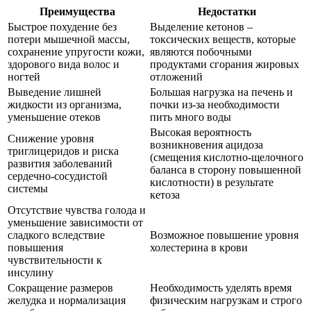
Преимущества
Недостатки
Быстрое похудение без
Выделение кетонов –
потери мышечной массы,
токсических веществ, которые
сохранение упругости кожи,
являются побочными
здорового вида волос и
продуктами сгорания жировых
ногтей
отложений
Выведение лишней
Большая нагрузка на печень и
жидкости из организма,
почки из-за необходимости
уменьшение отеков
пить много воды
Высокая вероятность
Снижение уровня
возникновения ацидоза
триглицеридов и риска
(смещения кислотно-щелочного
развития заболеваний
баланса в сторону повышенной
сердечно-сосудистой
кислотности) в результате
системы
кетоза
Отсутствие чувства голода и
уменьшение зависимости от
сладкого вследствие
Возможное повышение уровня
повышения
холестерина в крови
чувствительности к
инсулину
Сокращение размеров
Необходимость уделять время
желудка и нормализация
физическим нагрузкам и строго