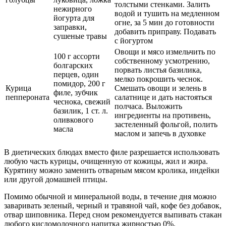
толстыми стенками. Залить
нежирного
водой и тушить на медленном
йогурта для
огне, за 5 мин до готовности
заправки,
добавить приправу. Подавать
сушеные травы
с йогуртом
Овощи и мясо измельчить по
100 г ассорти
собственному усмотрению,
болгарских
порвать листья базилика,
перцев, один
мелко покрошить чеснок.
помидор, 200 г
Курица
Смешать овощи и зелень в
филе, зубчик
пеппероната
салатнице и дать настояться
чеснока, свежий
полчаса. Выложить
базилик, 1 ст. л.
ингредиенты на противень,
оливкового
застеленный фольгой, полить
масла
маслом и запечь в духовке
В диетических блюдах вместо филе разрешается использовать
любую часть курицы, очищенную от кожицы, жил и жира.
Курятину можно заменить отварным мясом кролика, индейки
или другой домашней птицы.
Помимо обычной и минеральной воды, в течение дня можно
заваривать зеленый, черный и травяной чай, кофе без добавок,
отвар шиповника. Перед сном рекомендуется выпивать стакан
любого кисломолочного напитка жирностью 0%.