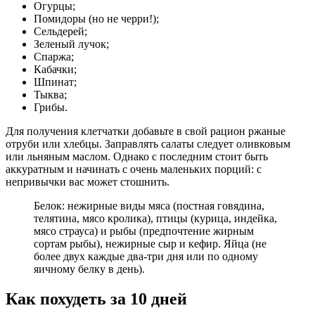
Огурцы;
Помидоры (но не черри!);
Сельдерей;
Зеленый лучок;
Спаржа;
Кабачки;
Шпинат;
Тыква;
Грибы.
Для получения клетчатки добавьте в свой рацион ржаные
отруби или хлебцы. Заправлять салаты следует оливковым
или льняным маслом. Однако с последним стоит быть
аккуратным и начинать с очень маленьких порций: с
непривычки вас может стошнить.
Белок: нежирные виды мяса (постная говядина,
телятина, мясо кролика), птицы (курица, индейка,
мясо страуса) и рыбы (предпочтение жирным
сортам рыбы), нежирные сыр и кефир. Яйца (не
более двух каждые два-три дня или по одному
яичному белку в день).
Как похудеть за 10 дней