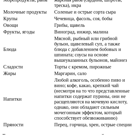
треска), икра
Молочные продукты
Соленые и острые сорта сыра
Крупы
Чечевица, фасоль, соя, бобы
Овощи
Грибы, щавель
Фрукты, ягоды
Виноград, инжир, малина
Мясной, рыбный или грибной
бульон, щавелевый суп, а также
Блюда
блюда с добавлением бобовых и
шпината; соусы на основе
вышеуказанных бульонов, майонез
Сладости
Торты с кремом, пирожные
Жиры
Маргарин, сало
Любой алкоголь, особенно пиво и
вино; кофе, какао, крепкий чай
(несмотря на то что представленные
напитки содержат пурины, они не
Напитки
расщепляются на мочевую кислоту,
однако, они обладают сильным
мочегонным эффектом, который
способствует обезвоживанию)
Пряности
Перец, горчица,
хрен
, острые специи