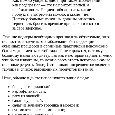
Как можно увидеть, диета при таком заболевании,
как подагра ног — это не прихоть врачей, а
необходимость. Пациент обязан знать, какие
продукты употреблять можно, а какие – нет.
Поэтому больные мужчины должны запастись
терпением, бросить вредные привычки и взяться
за свое здоровье.
Лечение подагры необходимо производить обязательно, хотя
полностью вылечить это заболевание без коррекции
обменных процессов в организме практически невозможно.
Одни медикаменты с этой задачей не справятся, поэтому
больному назначают диету. Так как некоторые варианты меню
уже были изложены, то можно рассмотреть некоторые самые
полезные рецепты блюд. Источником ингредиентов является
таблица и список разрешенных продуктов питания.
Итак, обычно в диете используются такие блюда:
борщ вегетарианский;
картофельный суп;
рагу из овощей;
салат огуречный;
салат из зеленого горошка и моркови;
суп молочный с вермишелью;
овсяная молочная каша;