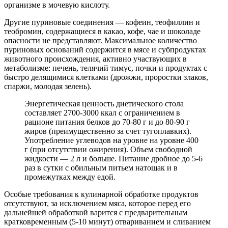
организме в мочевую кислоту.
Другие пуриновые соединения — кофеин, теофиллин и
теобромин, содержащиеся в какао, кофе, чае и шоколаде
опасности не представляют. Максимальное количество
пуриновых оснований содержится в мясе и субпродуктах
животного происхождения, активно участвующих в
метаболизме: печень, телячий тимус, почки и продуктах с
быстро делящимися клетками (дрожжи, проростки злаков,
спаржи, молодая зелень).
Энергетическая ценность диетического стола
составляет 2700-3000 ккал с ограничением в
рационе питания белков до 70-80 г и до 80-90 г
жиров (преимущественно за счет тугоплавких).
Употребление углеводов на уровне на уровне 400
г (при отсутствии ожирения). Объем свободной
жидкости — 2 л и больше. Питание дробное до 5-6
раз в сутки с обильным питьем натощак и в
промежутках между едой.
Особые требования к кулинарной обработке продуктов
отсутствуют, за исключением мяса, которое перед его
дальнейшей обработкой варится с предварительным
кратковременным (5-10 минут) отвариванием и сливанием