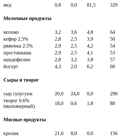
мед
0,8
0,0
81,5
329
Молочные продукты
молоко
3,2
3,6
4,8
64
кефир 2.5%
2,8
2,5
3,9
50
ряженка 2.5%
2,9
2,5
4,2
54
простокваша
2,9
2,5
4,1
53
ацидофилин
2,8
3,2
3,8
57
йогурт
4,3
2,0
6,2
60
Сыры и творог
сыр сулугуни
20,0
24,0
0,0
290
творог 0.6%
18,0
0,6
1,8
88
(маложирный)
Мясные продукты
кролик
21,0
8,0
0,0
156