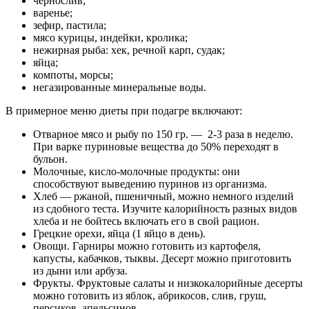
чернослив;
варенье;
зефир, пастила;
мясо курицы, индейки, кролика;
нежирная рыба: хек, речной карп, судак;
яйца;
компоты, морсы;
негазированные минеральные воды.
В примерное меню диеты при подагре включают:
Отварное мясо и рыбу по 150 гр. — 2-3 раза в неделю.
При варке пуриновые вещества до 50% переходят в
бульон.
Молочные, кисло-молочные продукты: они
способствуют выведению пуринов из организма.
Хлеб — ржаной, пшеничный, можно немного изделий
из сдобного теста. Изучите
калорийность разных видов
хлеба
и не бойтесь включать его в свой рацион.
Грецкие орехи, яйца (1 яйцо в день).
Овощи. Гарниры можно готовить из картофеля,
капусты, кабачков, тыквы. Десерт можно приготовить
из дыни или арбуза.
Фрукты. Фруктовые салаты и
низкокалорийные десерты
можно готовить из яблок, абрикосов, слив, груш,
персиков, апельсинов.