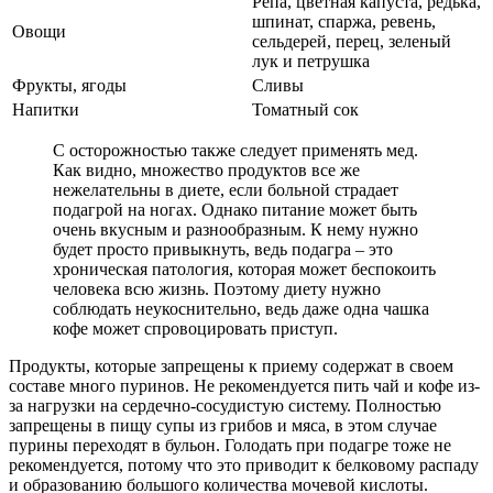
Репа, цветная капуста, редька,
шпинат, спаржа, ревень,
Овощи
сельдерей, перец, зеленый
лук и петрушка
Фрукты, ягоды
Сливы
Напитки
Томатный сок
С осторожностью также следует применять мед.
Как видно, множество продуктов все же
нежелательны в диете, если больной страдает
подагрой на ногах. Однако питание может быть
очень вкусным и разнообразным. К нему нужно
будет просто привыкнуть, ведь подагра – это
хроническая патология, которая может беспокоить
человека всю жизнь. Поэтому диету нужно
соблюдать неукоснительно, ведь даже одна чашка
кофе может спровоцировать приступ.
Продукты, которые запрещены к приему содержат в своем
составе много пуринов. Не рекомендуется пить чай и кофе из-
за нагрузки на сердечно-сосудистую систему. Полностью
запрещены в пищу супы из грибов и мяса, в этом случае
пурины переходят в бульон. Голодать при подагре тоже не
рекомендуется, потому что это приводит к белковому распаду
и образованию большого количества мочевой кислоты.