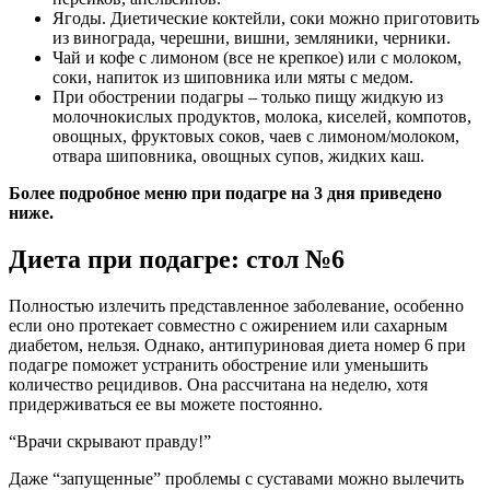
Ягоды.
Диетические коктейли
, соки можно приготовить
из винограда, черешни, вишни, земляники, черники.
Чай и кофе с лимоном (все не крепкое) или с молоком,
соки, напиток из шиповника или мяты с медом.
При обострении подагры
– только пищу жидкую из
молочнокислых продуктов, молока, киселей, компотов,
овощных, фруктовых соков, чаев с лимоном/молоком,
отвара шиповника, овощных супов, жидких каш.
Более подробное меню при подагре на 3 дня приведено
ниже.
Диета при подагре: стол №6
Полностью излечить представленное заболевание, особенно
если оно протекает совместно с ожирением или сахарным
диабетом, нельзя. Однако, антипуриновая диета номер 6 при
подагре поможет устранить обострение или уменьшить
количество рецидивов. Она рассчитана на неделю, хотя
придерживаться ее вы можете постоянно.
“Врачи скрывают правду!”
Даже “запущенные” проблемы с суставами можно вылечить