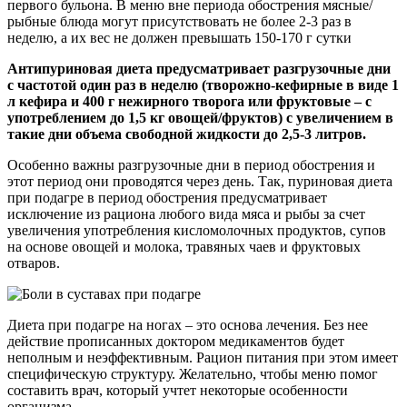
первого бульона. В меню вне периода обострения мясные/
рыбные блюда могут присутствовать не более 2-3 раз в
неделю, а их вес не должен превышать 150-170 г сутки
Антипуриновая диета предусматривает разгрузочные дни
с частотой один раз в неделю (творожно-кефирные в виде 1
л кефира и 400 г нежирного творога или фруктовые – с
употреблением до 1,5 кг овощей/фруктов) с увеличением в
такие дни объема свободной жидкости до 2,5-3 литров.
Особенно важны разгрузочные дни в период обострения и
этот период они проводятся через день. Так, пуриновая диета
при подагре в период обострения предусматривает
исключение из рациона любого вида мяса и рыбы за счет
увеличения употребления кисломолочных продуктов, супов
на основе овощей и молока, травяных чаев и фруктовых
отваров.
Диета при подагре на ногах – это основа лечения. Без нее
действие прописанных доктором медикаментов будет
неполным и неэффективным. Рацион питания при этом имеет
специфическую структуру. Желательно, чтобы меню помог
составить врач, который учтет некоторые особенности
организма.