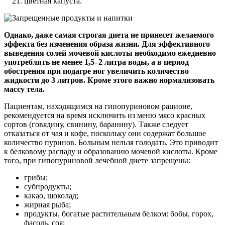
цветная капуста.
Однако, даже самая строгая диета не принесет желаемого
эффекта без изменения образа жизни. Для эффективного
выведения солей мочевой кислоты необходимо ежедневно
употреблять не менее 1,5–2 литра воды, а в период
обострения при подагре ног увеличить количество
жидкости до 3 литров. Кроме этого важно нормализовать
массу тела.
Пациентам, находящимся на гипопуриновом рационе,
рекомендуется на время исключить из меню мясо красных
сортов (говядину, свинину, баранину). Также следует
отказаться от чая и кофе, поскольку они содержат большое
количество пуринов. Больным нельзя голодать. Это приводит
к белковому распаду и образованию мочевой кислоты. Кроме
того, при гипопуриновой лечебной диете запрещены:
грибы;
субпродукты;
какао, шоколад;
жирная рыба;
продукты, богатые растительным белком: бобы, горох,
фасоль, соя;