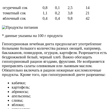
огуречный сок
0,8
0,1
2,5
14
томатный сок
1,1
0,2
3,8
21
яблочный сок
0,4
0,4
9,8
42
* данные указаны на 100 г продукта
Гипопуриновая лечебная диета предполагает употребление
больными большого количества разных овощей, например,
баклажанов, помидоров, огурцов, картофеля. Разрешается есть
бездрожжевой белый, черный хлеб. Важно обогащать
гипопуриновый рацион ягодами, фруктами. Не возбраняется
приправлять салаты оливковым или льняным маслом.
Обязательно включать в рацион нежирные кисломолочные
продукты. Кроме того, при гипопуриновой диете разрешены:
кабачки;
картофель;
абрикосы;
апельсины;
сливы;
яблоки;