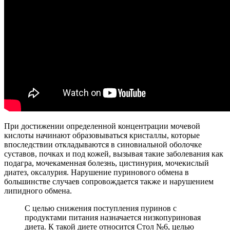
При достижении определенной концентрации мочевой
кислоты начинают образовываться кристаллы, которые
впоследствии откладываются в синовиальной оболочке
суставов, почках и под кожей, вызывая такие заболевания как
подагра, мочекаменная болезнь, цистинурия, мочекислый
диатез, оксалурия. Нарушение пуринового обмена в
большинстве случаев сопровождается также и нарушением
липидного обмена.
С целью снижения поступления пуринов с
продуктами питания назначается низкопуриновая
диета. К такой диете относится Стол №6, целью