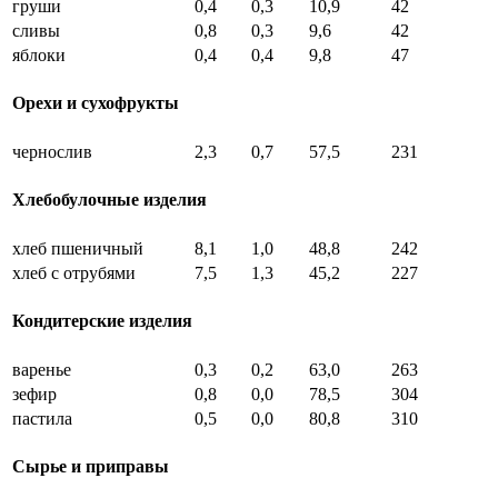
груши
0,4
0,3
10,9
42
сливы
0,8
0,3
9,6
42
яблоки
0,4
0,4
9,8
47
Орехи и сухофрукты
чернослив
2,3
0,7
57,5
231
Хлебобулочные изделия
хлеб пшеничный
8,1
1,0
48,8
242
хлеб с отрубями
7,5
1,3
45,2
227
Кондитерские изделия
варенье
0,3
0,2
63,0
263
зефир
0,8
0,0
78,5
304
пастила
0,5
0,0
80,8
310
Сырье и приправы