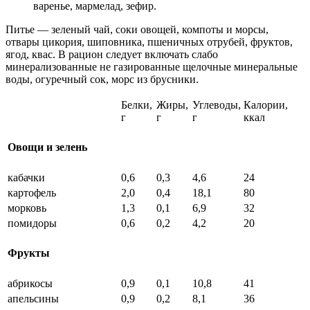
варенье, мармелад, зефир.
Питье — зеленый чай, соки овощей, компоты и морсы,
отвары цикория, шиповника, пшеничных отрубей, фруктов,
ягод, квас. В рацион следует включать слабо
минерализованные не газированные щелочные минеральные
воды, огуречный сок, морс из брусники.
Белки,
Жиры,
Углеводы,
Калории,
г
г
г
ккал
Овощи и зелень
кабачки
0,6
0,3
4,6
24
картофель
2,0
0,4
18,1
80
морковь
1,3
0,1
6,9
32
помидоры
0,6
0,2
4,2
20
Фрукты
абрикосы
0,9
0,1
10,8
41
апельсины
0,9
0,2
8,1
36