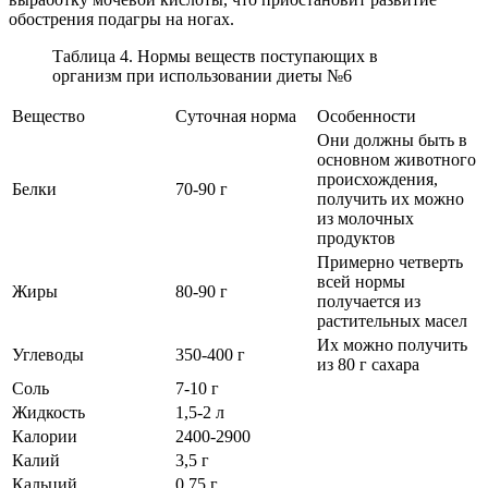
обострения подагры на ногах.
Таблица 4. Нормы веществ поступающих в
организм при использовании диеты №6
Вещество
Суточная норма
Особенности
Они должны быть в
основном животного
происхождения,
Белки
70-90 г
получить их можно
из молочных
продуктов
Примерно четверть
всей нормы
Жиры
80-90 г
получается из
растительных масел
Их можно получить
Углеводы
350-400 г
из 80 г сахара
Соль
7-10 г
Жидкость
1,5-2 л
Калории
2400-2900
Калий
3,5 г
Кальций
0,75 г