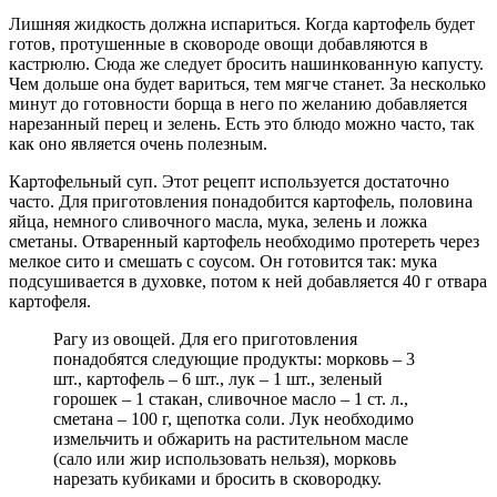
Лишняя жидкость должна испариться. Когда картофель будет
готов, протушенные в сковороде овощи добавляются в
кастрюлю. Сюда же следует бросить нашинкованную капусту.
Чем дольше она будет вариться, тем мягче станет. За несколько
минут до готовности борща в него по желанию добавляется
нарезанный перец и зелень. Есть это блюдо можно часто, так
как оно является очень полезным.
Картофельный суп. Этот рецепт используется достаточно
часто. Для приготовления понадобится картофель, половина
яйца, немного сливочного масла, мука, зелень и ложка
сметаны. Отваренный картофель необходимо протереть через
мелкое сито и смешать с соусом. Он готовится так: мука
подсушивается в духовке, потом к ней добавляется 40 г отвара
картофеля.
Рагу из овощей. Для его приготовления
понадобятся следующие продукты: морковь – 3
шт., картофель – 6 шт., лук – 1 шт., зеленый
горошек – 1 стакан, сливочное масло – 1 ст. л.,
сметана – 100 г, щепотка соли. Лук необходимо
измельчить и обжарить на растительном масле
(сало или жир использовать нельзя), морковь
нарезать кубиками и бросить в сковородку.